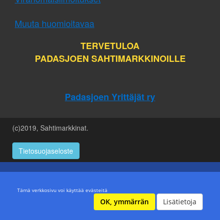
Muuta huomioitavaa
TERVETULOA
PADASJOEN SAHTIMARKKINOILLE
Padasjoen Yrittäjät ry
(c)2019, Sahtimarkkinat.
Tietosuojaseloste
Tämä verkkosivu voi käyttää evästeitä
OK, ymmärrän
Lisätietoja